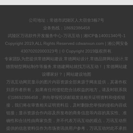
公司地址：常德市武陵区人大宿舍3栋7号
业务热线：
18692386458
武陵区万讯软件开发服务中心-万讯互动 |
湘ICP备14001340号-1
Copyright 2019,ALL Rights Reserved cdwanxun.com |
湘公网安备
43070202000323号
| © Copyright 2019版权所有.
专家团队为您提供
常德网站建设
,
常德网站设计
,常德品牌网站设计,常
德营销型网站制作等服务,常德建网站就找万讯互动！ |
常德网站建
设哪家好？
|
网站建设地图
万讯互动网页显示的图片内容资源全部来源于网友提供，其著作权
归原作者所有，如果有任何侵犯您合法权益的地方，请及时联系我
们18692386458，并向举报投诉邮箱发送相关证明资料和侵权链
接，我们将在审查相关证明资料后，及时删除您举报的侵权内容或
链接；显示资源合作内容及所发布的商务信息等内容的真实性、准
确性和合法性由商家负责，并不代表万讯互动的观点，万讯互动所
提供的信息资料仅作为市场资讯供用户参考，万讯互动对此不承担