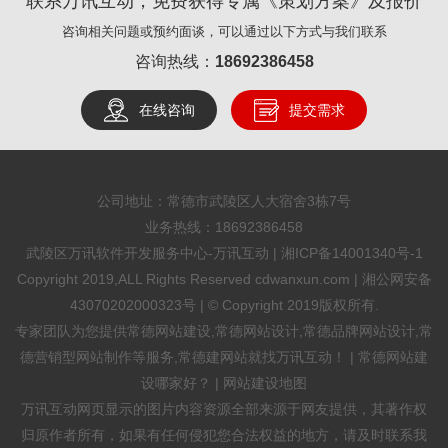
联系万讯互动，免费获得专属《策划方案》及报价
咨询相关问题或预约面谈，可以通过以下方式与我们联系
咨询热线：
18692386458
在线咨询
提交需求
公司地址：常德市武陵区人大宿舍3栋7号
业务热线：
18692386458
武陵区万讯软件开发服务中心-万讯互动 |
湘ICP备14001340号-1
Copyright 2019,ALL Rights Reserved cdwanxun.com |
湘公网安备
43070202000323号
| © Copyright 2019版权所有.
专家团队为您提供
常德网站建设
,
常德网站设计
,常德品牌网站设计,常
德营销型网站制作等服务,常德建网站就找万讯互动！ |
常德网站建
设哪家好？
|
网站建设地图
万讯互动网页显示的图片内容资源全部来源于网友提供，其著作权
归原作者所有，如果有任何侵犯您合法权益的地方，请及时联系我