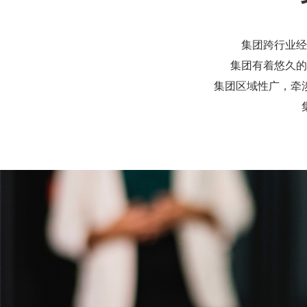
集团跨行业经
集团有着悠久的
集团区域性广，牵