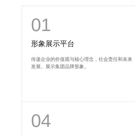
01
形象展示平台
传递企业的价值观与核心理念，社会责任和未来
发展。展示集团品牌形象。
04