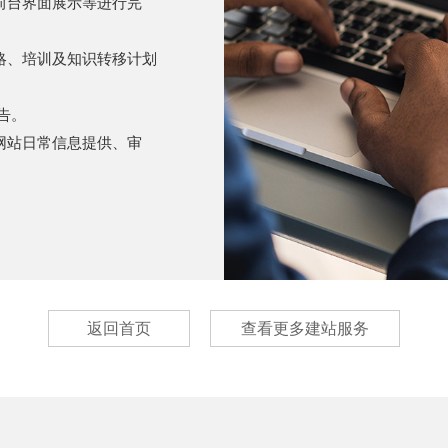
前台界面展示等进行完
略、培训及知识转移计划
告。
网站日常信息提供、审
返回首页
查看更多建站服务