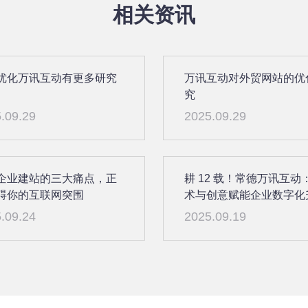
相关资讯
优化万讯互动有更多研究
万讯互动对外贸网站的优
究
.09.29
2025.09.29
企业建站的三大痛点，正
耕 12 载！常德万讯互动
碍你的互联网突围
术与创意赋能企业数字化
.09.24
2025.09.19