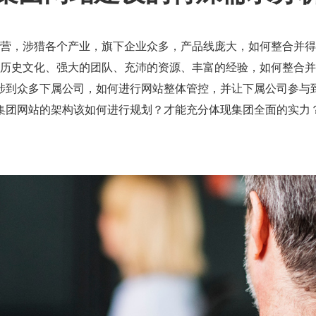
营，涉猎各个产业，旗下企业众多，产品线庞大，如何整合并得
历史文化、强大的团队、充沛的资源、丰富的经验，如何整合并
涉到众多下属公司，如何进行网站整体管控，并让下属公司参与
集团网站的架构该如何进行规划？才能充分体现集团全面的实力