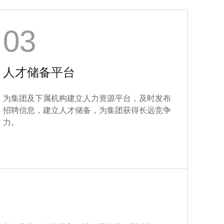
03
人才储备平台
为集团及下属机构建立人力资源平台，及时发布
招聘信息，建立人才储备，为集团获得长远竞争
力。