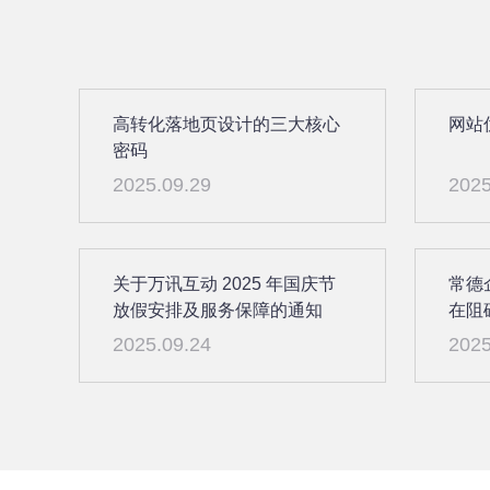
高转化落地页设计的三大核心
网站
密码
2025.09.29
2025
关于万讯互动 2025 年国庆节
常德
放假安排及服务保障的通知
在阻
2025.09.24
2025