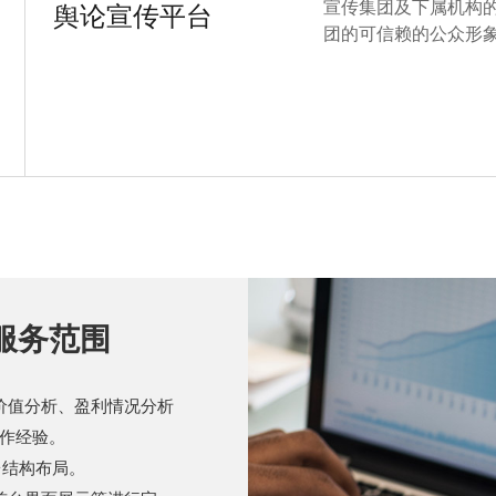
宣传集团及下属机构
舆论宣传平台
团的可信赖的公众形
服务范围
价值分析、盈利情况分析
作经验。
台结构布局。