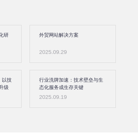
化研
外贸网站解决方案
2025.09.29
：以技
行业洗牌加速：技术壁垒与生
升级
态化服务成生存关键
2025.09.19