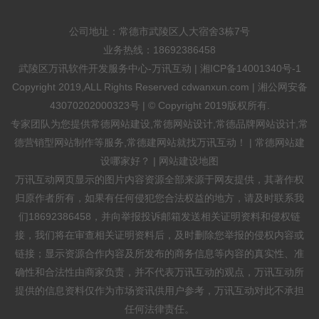
公司地址：常德市武陵区人大宿舍3栋7号
业务热线：
18692386458
武陵区万讯软件开发服务中心-万讯互动 |
湘ICP备14001340号-1
Copyright 2019,ALL Rights Reserved cdwanxun.com |
湘公网安备
43070202000323号
| © Copyright 2019版权所有.
专家团队为您提供
常德网站建设
,
常德网站设计
,常德品牌网站设计,常
德营销型网站制作等服务,常德建网站就找万讯互动！ |
常德网站建
设哪家好？
|
网站建设地图
万讯互动网页显示的图片内容资源全部来源于网友提供，其著作权
归原作者所有，如果有任何侵犯您合法权益的地方，请及时联系我
们18692386458，并向举报投诉邮箱发送相关证明资料和侵权链
接，我们将在审查相关证明资料后，及时删除您举报的侵权内容或
链接；显示资源合作内容及所发布的商务信息等内容的真实性、准
确性和合法性由商家负责，并不代表万讯互动的观点，万讯互动所
提供的信息资料仅作为市场资讯供用户参考，万讯互动对此不承担
任何法律责任。