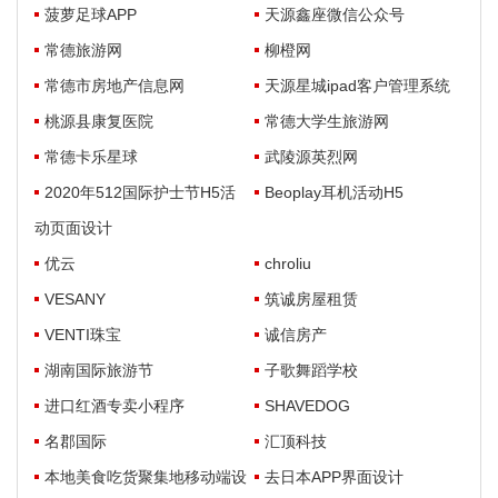
菠萝足球APP
天源鑫座微信公众号
常德旅游网
柳橙网
常德市房地产信息网
天源星城ipad客户管理系统
桃源县康复医院
常德大学生旅游网
常德卡乐星球
武陵源英烈网
2020年512国际护士节H5活
Beoplay耳机活动H5
动页面设计
优云
chroliu
VESANY
筑诚房屋租赁
VENTI珠宝
诚信房产
湖南国际旅游节
子歌舞蹈学校
进口红酒专卖小程序
SHAVEDOG
名郡国际
汇顶科技
本地美食吃货聚集地移动端设
去日本APP界面设计