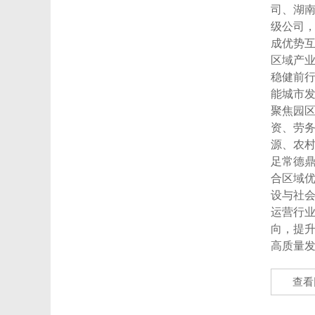
司、湖南
级公司
成优势
区域产
稳健前行
能城市发
聚焦园
资、劳
源、农村
足常德
合区域
设与社
运营行
向，提
高质量
查看