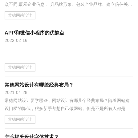
众不同,展示企业信息 、升品牌形象、包装企业品牌、建立信任关系
一般的网站没有特点，风格千篇一律，网站功能不支持广展，不收
常德网站设计
录，不利于推广服务器空间的约束，以上的几个问题是否在您的企
业发生？我们专注于解决这些问题 深度剖析您产品服务、行业特
APP和微信小程序的优缺点
点，专业规划品牌网站 品牌网站定位，给予中肯意见，个性设计，
2022
02-16
奠定网站风格，打造更好的客户浏览体验，更有保障的网站安全性
能，不仅是高端设计，更要求符合客户情况。
常德网站设计
常德网站设计有哪些经典布局？
2021
04-28
常德网站设计要学哪些，网站设计有哪几个经典布局？随着网站建
设门槛的降低，很多新手都想自己做网站。但是不是所有人都是网
站设计老手，不太了解网页的设计和布局知识，今天简单的说些网
常德网站设计
页布局设计，可以从这些布局设计中学习。
怎么提升设计字体技术？