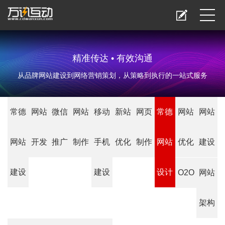
精准传达 • 有效沟通
从品牌网站建设到网络营销策划，从策略到执行的一站式服务
常德
网站
微信
网站
移动
新站
网页
常德
网站
网站
网站
开发
推广
制作
手机
优化
制作
网站
优化
建设
建设
建设
设计
O2O
网站
架构