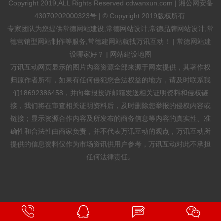
Copyright 2019,ALL Rights Reserved cdwanxun.com |
湘公网安备
43070202000323号
| © Copyright 2019版权所有.
专家团队为您提供
常德网站建设
,
常德网站设计
,常德品牌网站设计,常
德营销型网站制作等服务,常德建网站就找万讯互动！ |
常德网站建
设哪家好？
|
网站建设地图
万讯互动网页显示的图片内容资源全部来源于网友提供，其著作权
归原作者所有，如果有任何侵犯您合法权益的地方，请及时联系我
们18692386458，并向举报投诉邮箱发送相关证明资料和侵权链
接，我们将在审查相关证明资料后，及时删除您举报的侵权内容或
链接；显示资源合作内容及所发布的商务信息等内容的真实性、准
确性和合法性由商家负责，并不代表万讯互动的观点，万讯互动所
提供的信息资料仅作为市场资讯供用户参考，万讯互动对此不承担
任何法律责任。