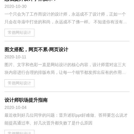
2020
10-30
​一个只会为了工作而设计的设计师，永远成不了设计师，正如一个
只会在寺庙中打坐的和尚，永远成不了佛一样。 不知道你有没有发
现，如果你的设计生涯中，只会为了工作而设计，回头一想你会发
常德网站设计
现，那么多作品很少能让自己真正满意，更别说有信心拿到圈内和
别人交流了。
图文搭配，网页不累-网页设计
2020
10-11
图片、文字和色彩一直是网站设计的核心内容，设计师需对这三大
块内容进行合理的排版布局，让每一个细节都发挥出应有的作用。
网站设计中占据篇幅最多的就是图片和文字，想要获得一个好的网
常德网站设计
站设计效果，就需要将图片和文字合理的搭配起来，让每个元素都
各在其位。那么如何做好图片与文字的配合呢？
设计师职场提升指南
2020
10-04
最近收到好几位同学的问题：晋升述职ppt好难做、答辩要怎么说才
能提高通过率、好几次晋升都失败了是什么原因
常德网站设计